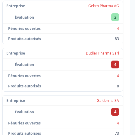
Gebro Pharma AG
2
4
83
Dudler Pharma Sarl
4
4
8
Galderma SA
4
4
73