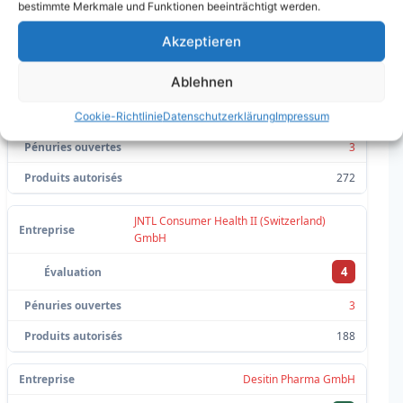
3
bestimmte Merkmale und Funktionen beeinträchtigt werden.
2670
Akzeptieren
Bayer (Schweiz) AG
Ablehnen
4
Cookie-Richtlinie
Datenschutzerklärung
Impressum
3
272
JNTL Consumer Health II (Switzerland)
GmbH
4
3
188
Desitin Pharma GmbH