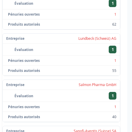
1
1
62
Lundbeck (Schweiz) AG
1
1
55
Salmon Pharma GmbH
1
1
40
Sanofi-Aventis (Suisse) SA