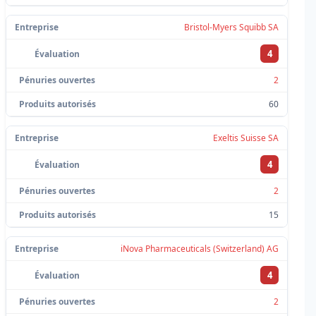
Bristol-Myers Squibb SA
4
2
60
Exeltis Suisse SA
4
2
15
iNova Pharmaceuticals (Switzerland) AG
4
2