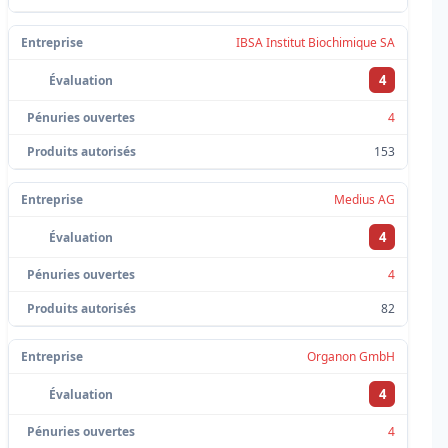
IBSA Institut Biochimique SA
4
4
153
Medius AG
4
4
82
Organon GmbH
4
4