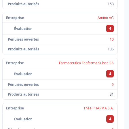
153
Amino AG
4
10
135
Farmaceutica Teofarma Suisse SA
4
9
31
Théa PHARMA S.A.
4