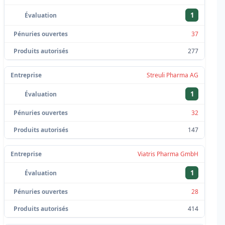
1
37
277
Streuli Pharma AG
1
32
147
Viatris Pharma GmbH
1
28
414