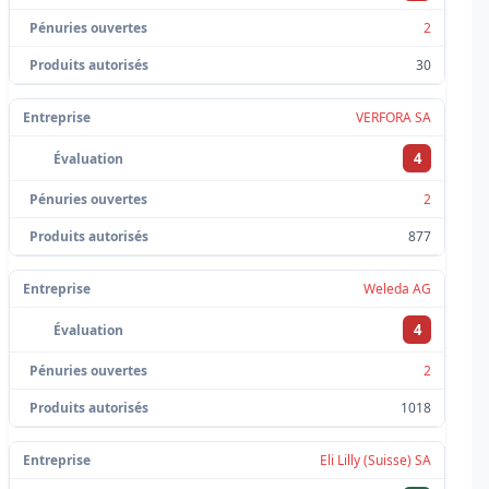
2
30
VERFORA SA
4
2
877
Weleda AG
4
2
1018
Eli Lilly (Suisse) SA