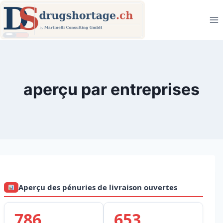
Zum
Inhalt
springen
aperçu par entreprises
Aperçu des pénuries de livraison ouvertes
786
653