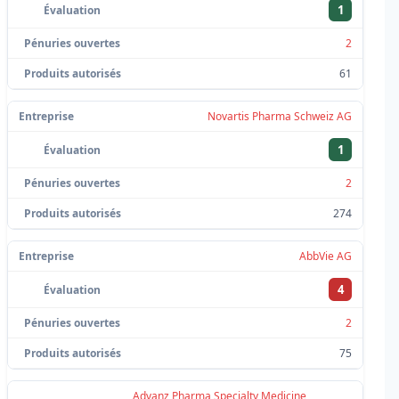
1
2
61
Novartis Pharma Schweiz AG
1
2
274
AbbVie AG
4
2
75
Advanz Pharma Specialty Medicine