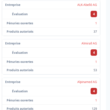
ALK-Abelló AG
4
1
37
Almirall AG
4
1
53
Alpinamed AG
4
1
129