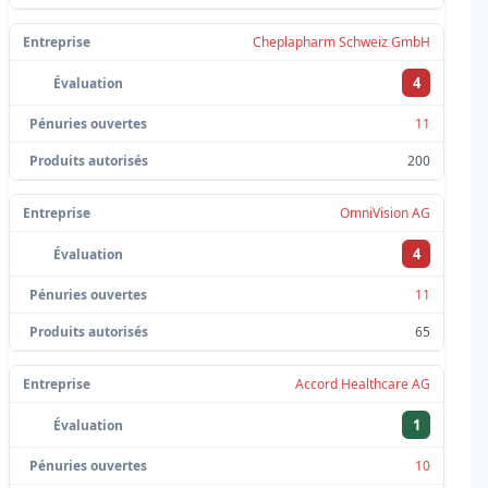
Cheplapharm Schweiz GmbH
4
11
200
OmniVision AG
4
11
65
Accord Healthcare AG
1
10