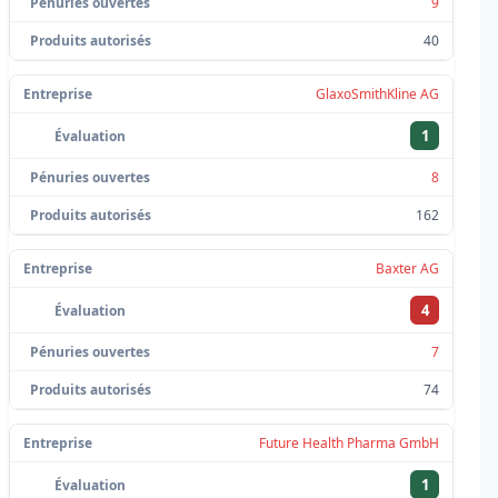
9
40
GlaxoSmithKline AG
1
8
162
Baxter AG
4
7
74
Future Health Pharma GmbH
1