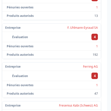
1
13
F. Uhlmann-Eyraud SA
4
1
192
Ferring AG
4
1
47
Fresenius Kabi (Schweiz) AG