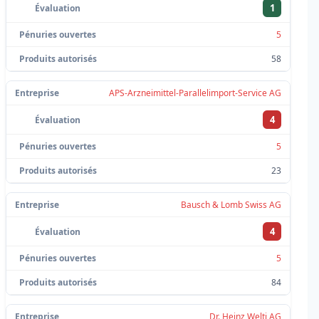
1
5
58
APS-Arzneimittel-Parallelimport-Service AG
4
5
23
Bausch & Lomb Swiss AG
4
5
84
Dr. Heinz Welti AG