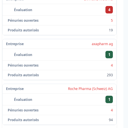
4
5
19
axapharm ag
1
4
293
Roche Pharma (Schweiz) AG
1
4
94