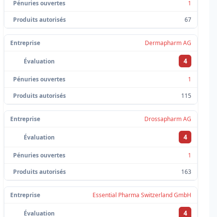
1
67
Dermapharm AG
4
1
115
Drossapharm AG
4
1
163
Essential Pharma Switzerland GmbH
4