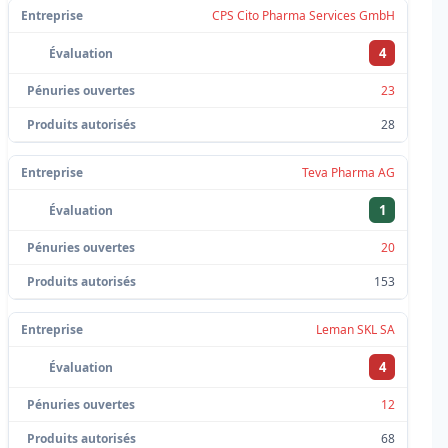
CPS Cito Pharma Services GmbH
4
23
28
Teva Pharma AG
1
20
153
Leman SKL SA
4
12
68