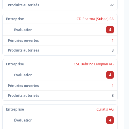
92
CD Pharma (Suisse) SA
4
1
3
CSL Behring Lengnau AG
4
1
8
Curatis AG
4