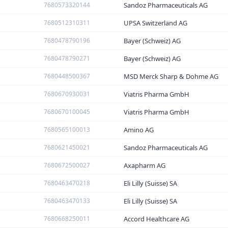
7680573320144
Sandoz Pharmaceuticals AG
7680512310311
UPSA Switzerland AG
7680478790196
Bayer (Schweiz) AG
7680478790271
Bayer (Schweiz) AG
7680448500367
MSD Merck Sharp & Dohme AG
7680670930031
Viatris Pharma GmbH
7680670100045
Viatris Pharma GmbH
7680565100013
Amino AG
7680621450021
Sandoz Pharmaceuticals AG
7680672500027
Axapharm AG
7680463470218
Eli Lilly (Suisse) SA
7680463470133
Eli Lilly (Suisse) SA
7680668250011
Accord Healthcare AG