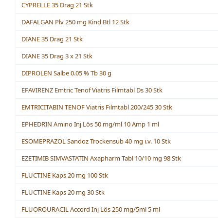
CYPRELLE 35 Drag 21 Stk
DAFALGAN Plv 250 mg Kind Btl 12 Stk
DIANE 35 Drag 21 Stk
DIANE 35 Drag 3 x 21 Stk
DIPROLEN Salbe 0.05 % Tb 30 g
EFAVIRENZ Emtric Tenof Viatris Filmtabl Ds 30 Stk
EMTRICITABIN TENOF Viatris Filmtabl 200/245 30 Stk
EPHEDRIN Amino Inj Lös 50 mg/ml 10 Amp 1 ml
ESOMEPRAZOL Sandoz Trockensub 40 mg i.v. 10 Stk
EZETIMIB SIMVASTATIN Axapharm Tabl 10/10 mg 98 Stk
FLUCTINE Kaps 20 mg 100 Stk
FLUCTINE Kaps 20 mg 30 Stk
FLUOROURACIL Accord Inj Lös 250 mg/5ml 5 ml