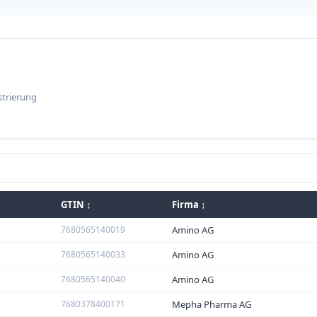
strierung
GTIN ↕
Firma ↕
7680565140019
Amino AG
7680565140033
Amino AG
7680565140040
Amino AG
7680378400171
Mepha Pharma AG