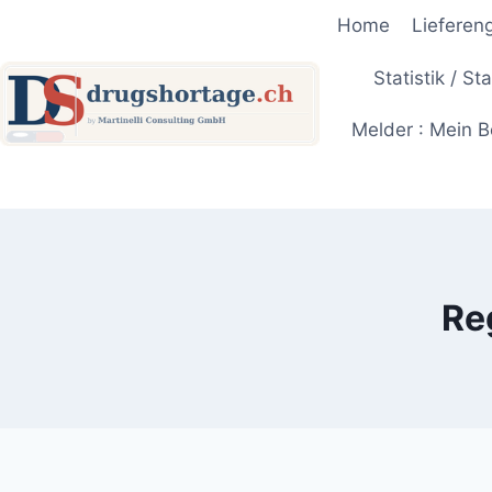
Zum
Home
Lieferen
Inhalt
springen
Statistik / St
Melder : Mein B
Re