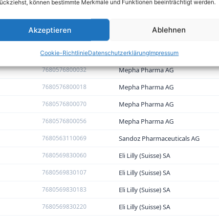
7680590960040
Mepha Pharma AG
ückziehst, können bestimmte Merkmale und Funktionen beeinträchtigt werden.
7680520600367
MSD Merck Sharp & Dohme AG
Akzeptieren
Ablehnen
7680520600442
MSD Merck Sharp & Dohme AG
7680558230185
Sandoz Pharmaceuticals AG
Cookie-Richtlinie
Datenschutzerklärung
Impressum
7680576800032
Mepha Pharma AG
7680576800018
Mepha Pharma AG
7680576800070
Mepha Pharma AG
7680576800056
Mepha Pharma AG
7680563110069
Sandoz Pharmaceuticals AG
7680569830060
Eli Lilly (Suisse) SA
7680569830107
Eli Lilly (Suisse) SA
7680569830183
Eli Lilly (Suisse) SA
7680569830220
Eli Lilly (Suisse) SA