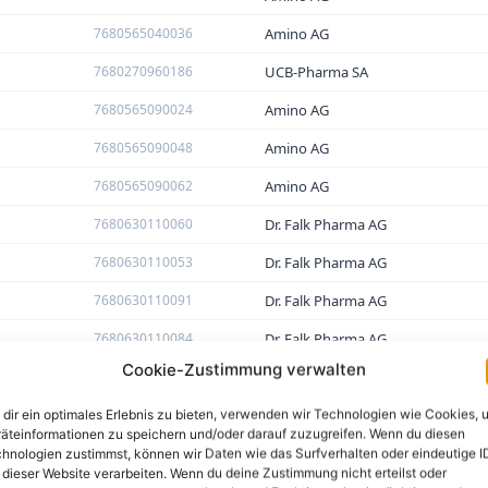
7680565040036
Amino AG
7680270960186
UCB-Pharma SA
7680565090024
Amino AG
7680565090048
Amino AG
7680565090062
Amino AG
7680630110060
Dr. Falk Pharma AG
7680630110053
Dr. Falk Pharma AG
7680630110091
Dr. Falk Pharma AG
7680630110084
Dr. Falk Pharma AG
Cookie-Zustimmung verwalten
7680630110039
Dr. Falk Pharma AG
7680630110022
Dr. Falk Pharma AG
dir ein optimales Erlebnis zu bieten, verwenden wir Technologien wie Cookies, 
äteinformationen zu speichern und/oder darauf zuzugreifen. Wenn du diesen
7680675030019
AstraZeneca AG
hnologien zustimmst, können wir Daten wie das Surfverhalten oder eindeutige I
 dieser Website verarbeiten. Wenn du deine Zustimmung nicht erteilst oder