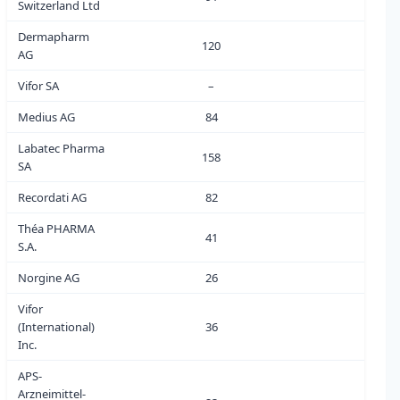
Switzerland Ltd
Dermapharm
120
1
AG
Vifor SA
–
0
Medius AG
84
4
Labatec Pharma
158
3
SA
Recordati AG
82
0
Théa PHARMA
41
9
S.A.
Norgine AG
26
0
Vifor
(International)
36
0
Inc.
APS-
Arzneimittel-