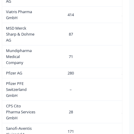
AG
Viatris Pharma
414
28
GmbH
MSD Merck
Sharp & Dohme
87
6
AG
Mundipharma
Medical
71
0
Company
Pfizer AG
280
33
Pfizer PFE
Switzerland
–
0
GmbH
CPS Cito
Pharma Services
28
23
GmbH
Sanofi-Aventis
171
1