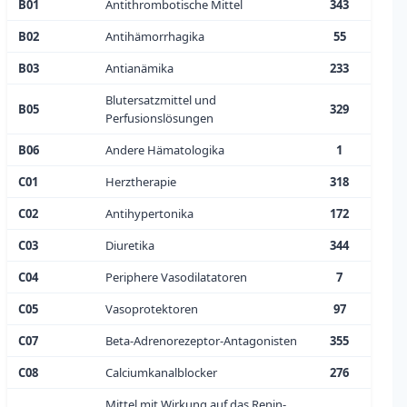
B01
Antithrombotische Mittel
343
B02
Antihämorrhagika
55
B03
Antianämika
233
Blutersatzmittel und
B05
329
Perfusionslösungen
B06
Andere Hämatologika
1
C01
Herztherapie
318
C02
Antihypertonika
172
C03
Diuretika
344
C04
Periphere Vasodilatatoren
7
C05
Vasoprotektoren
97
C07
Beta-Adrenorezeptor-Antagonisten
355
C08
Calciumkanalblocker
276
Mittel mit Wirkung auf das Renin-