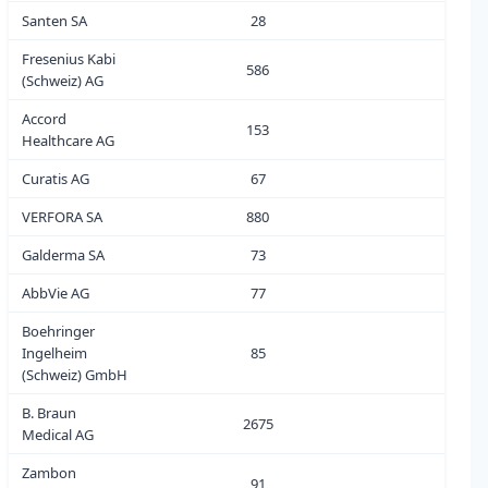
Santen SA
28
1
Fresenius Kabi
586
1
(Schweiz) AG
Accord
153
10
Healthcare AG
Curatis AG
67
1
VERFORA SA
880
2
Galderma SA
73
4
AbbVie AG
77
2
Boehringer
Ingelheim
85
0
(Schweiz) GmbH
B. Braun
2675
3
Medical AG
Zambon
91
0