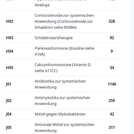
Analoga
Corticosteroide zur systemischen
H02
Anwendung (Corticosteroide zur
328
Inhalation siehe R03BA)
H03
Schilddrüsentherapie
92
Pankreashormone (Insuline siehe
H04
9
A10A)
Calciumhomöostase (Vitamin D
H05
34
siehe A11CC)
Antibiotika zur systemischen
J01
1146
Anwendung
Antimykotika zur systemischen
J02
259
Anwendung
J04
Mittel gegen Mykobakterien
42
Antivirale Mittel zur systemischen
J05
311
Anwendung