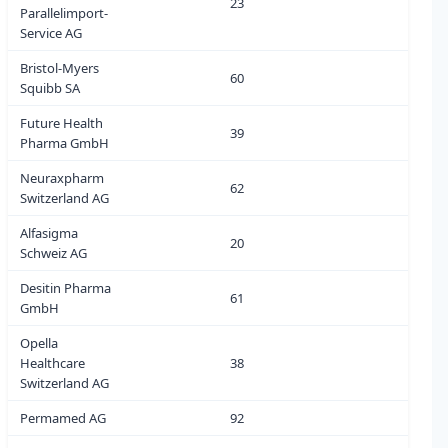
23
5
Parallelimport-
Service AG
Bristol-Myers
60
2
Squibb SA
Future Health
39
6
Pharma GmbH
Neuraxpharm
62
0
Switzerland AG
Alfasigma
20
0
Schweiz AG
Desitin Pharma
61
2
GmbH
Opella
Healthcare
38
0
Switzerland AG
Permamed AG
92
2