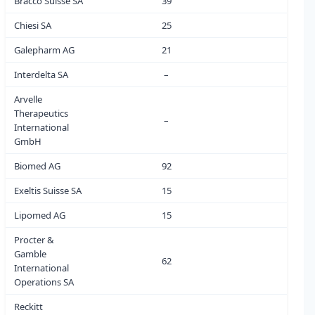
Bracco Suisse SA
39
0
Chiesi SA
25
0
Galepharm AG
21
1
Interdelta SA
–
0
Arvelle
Therapeutics
–
0
International
GmbH
Biomed AG
92
1
Exeltis Suisse SA
15
2
Lipomed AG
15
0
Procter &
Gamble
62
0
International
Operations SA
Reckitt