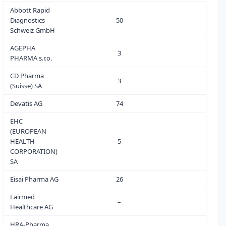
Abbott Rapid
Diagnostics
50
0
Schweiz GmbH
AGEPHA
3
0
PHARMA s.r.o.
CD Pharma
3
1
(Suisse) SA
Devatis AG
74
0
EHC
(EUROPEAN
HEALTH
5
0
CORPORATION)
SA
Eisai Pharma AG
26
0
Fairmed
–
0
Healthcare AG
HRA-Pharma