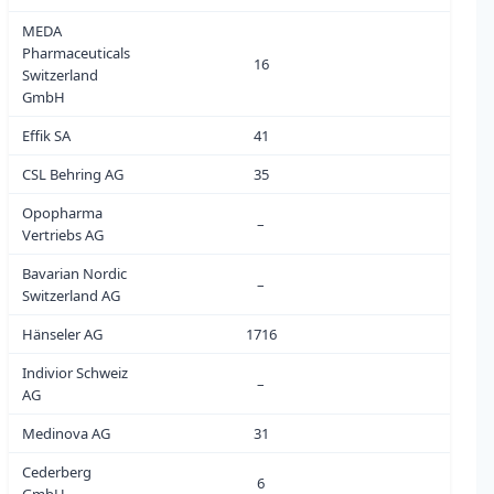
MEDA
Pharmaceuticals
16
0
Switzerland
GmbH
Effik SA
41
0
CSL Behring AG
35
0
Opopharma
–
0
Vertriebs AG
Bavarian Nordic
–
0
Switzerland AG
Hänseler AG
1716
0
Indivior Schweiz
–
0
AG
Medinova AG
31
1
Cederberg
6
0