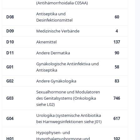
(Antihämorrhoidalia C05AA)
Antiseptika und
D08
60
Desinfektionsmittel
D09
Medizinische Verbände
4
D10
Aknemittel
137
D11
Andere Dermatika
90
Gynäkologische Antiinfektiva und
G01
58
Antiseptika
G02
Andere Gynäkologika
83
Sexualhormone und Modulatoren
G03
des Genitalsystems (Onkologika
746
siehe L02)
Urologika (systemische Antibiotika
G04
617
bei Harnwegsinfektionen siehe J01)
Hypophysen- und
H01
Hypothalamushormone und
102