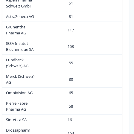
Aspen Pharma
51
0
Schweiz GmbH
AstraZeneca AG
81
0
Grünenthal
117
0
Pharma AG
IBSA Institut
153
4
Biochimique SA
Lundbeck
55
1
(Schweiz) AG
Merck (Schweiz)
80
0
AG
OmniVision AG
65
11
Pierre Fabre
58
5
Pharma AG
Sintetica SA
161
1
Drossapharm
163
1