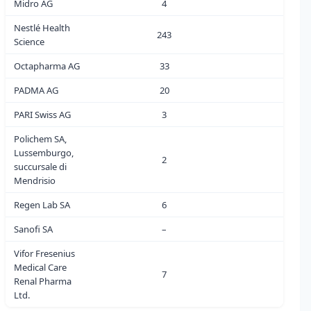
Midro AG
4
0
Nestlé Health
243
0
Science
Octapharma AG
33
0
PADMA AG
20
0
PARI Swiss AG
3
0
Polichem SA,
Lussemburgo,
2
0
succursale di
Mendrisio
Regen Lab SA
6
0
Sanofi SA
–
0
Vifor Fresenius
Medical Care
7
1
Renal Pharma
Ltd.