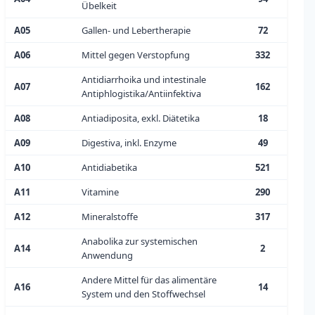
Übelkeit
A05
Gallen- und Lebertherapie
72
A06
Mittel gegen Verstopfung
332
Antidiarrhoika und intestinale
A07
162
Antiphlogistika/Antiinfektiva
A08
Antiadiposita, exkl. Diätetika
18
A09
Digestiva, inkl. Enzyme
49
A10
Antidiabetika
521
A11
Vitamine
290
A12
Mineralstoffe
317
Anabolika zur systemischen
A14
2
Anwendung
Andere Mittel für das alimentäre
A16
14
System und den Stoffwechsel