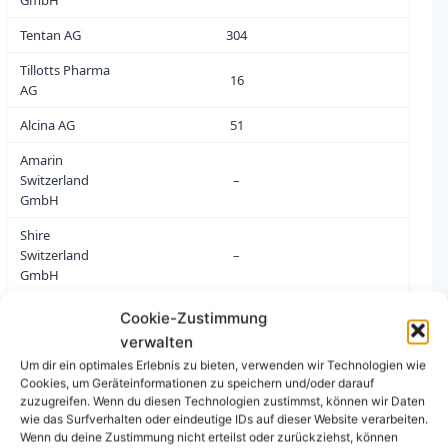
GmbH
Tentan AG
304
0
Tillotts Pharma
16
2
AG
Alcina AG
51
1
Amarin
Switzerland
–
1
GmbH
Shire
Switzerland
–
0
GmbH
UCB-Pharma SA
65
0
Cookie-Zustimmung
verwalten
Zeller Medical
32
0
AG
Um dir ein optimales Erlebnis zu bieten, verwenden wir Technologien wie
Cookies, um Geräteinformationen zu speichern und/oder darauf
Covis Pharma
zuzugreifen. Wenn du diesen Technologien zustimmst, können wir Daten
–
0
GmbH
wie das Surfverhalten oder eindeutige IDs auf dieser Website verarbeiten.
Wenn du deine Zustimmung nicht erteilst oder zurückziehst, können