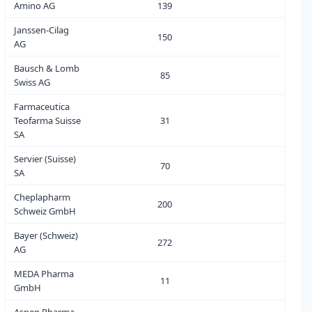
Amino AG
139
10
Janssen-Cilag
150
0
AG
Bausch & Lomb
85
5
Swiss AG
Farmaceutica
Teofarma Suisse
31
9
SA
Servier (Suisse)
70
1
SA
Cheplapharm
200
11
Schweiz GmbH
Bayer (Schweiz)
272
3
AG
MEDA Pharma
11
0
GmbH