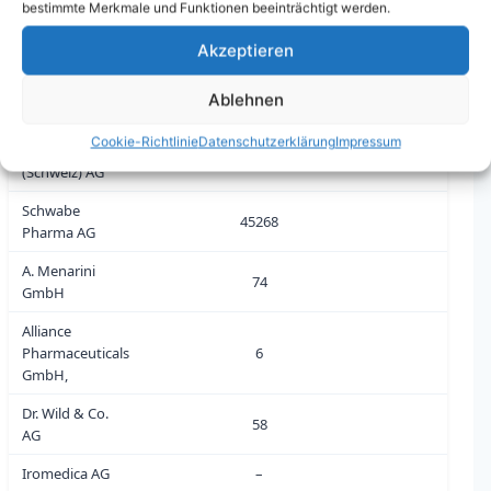
F. Uhlmann-
bestimmte Merkmale und Funktionen beeinträchtigt werden.
192
1
Eyraud SA
Akzeptieren
Laboratorio
Farmaceutico S.
8
0
Ablehnen
I. T - Specialità
Cookie-Richtlinie
Datenschutzerklärung
Impressum
Merz Pharma
88
0
(Schweiz) AG
Schwabe
45268
0
Pharma AG
A. Menarini
74
0
GmbH
Alliance
Pharmaceuticals
6
0
GmbH,
Dr. Wild & Co.
58
0
AG
Iromedica AG
–
0