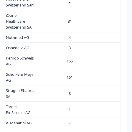
–
0
Switzerland Sàrl
iQone
Healthcare
31
0
Switzerland SA
Nutrimed AG
4
0
Ospedalia AG
3
1
Perrigo Schweiz
165
0
AG
Schülke & Mayr
161
0
AG
Stragen Pharma
8
2
SA
Target
1
0
BioScience AG
A. Menarini AG
–
0