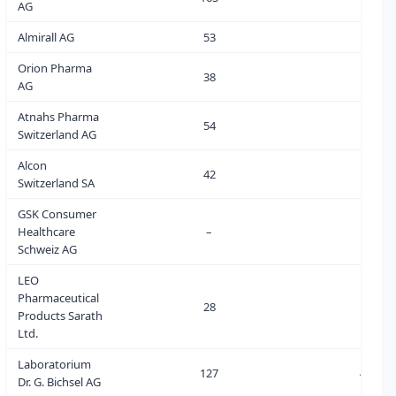
AG
Almirall AG
53
1
Orion Pharma
38
0
AG
Atnahs Pharma
54
2
Switzerland AG
Alcon
42
2
Switzerland SA
GSK Consumer
Healthcare
–
0
Schweiz AG
LEO
Pharmaceutical
28
1
Products Sarath
Ltd.
Laboratorium
127
43
Dr. G. Bichsel AG