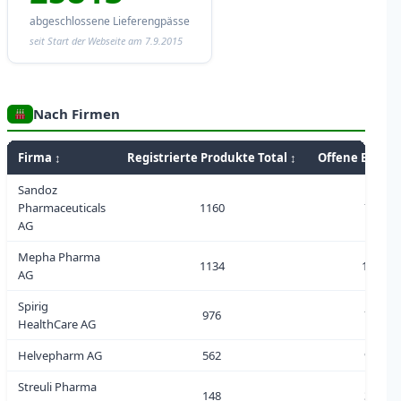
abgeschlossene Lieferengpässe
seit Start der Webseite am 7.9.2015
Nach Firmen
Firma ↕
Registrierte Produkte Total ↕
Offene Engpäs
Sandoz
Pharmaceuticals
1160
75
AG
Mepha Pharma
1134
119
AG
Spirig
976
78
HealthCare AG
Helvepharm AG
562
98
Streuli Pharma
148
32