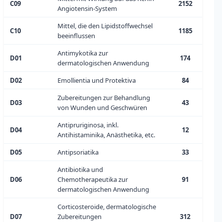
C09
2152
Angiotensin-System
Mittel, die den Lipidstoffwechsel
C10
1185
beeinflussen
Antimykotika zur
D01
174
dermatologischen Anwendung
D02
Emollientia und Protektiva
84
Zubereitungen zur Behandlung
D03
43
von Wunden und Geschwüren
Antipruriginosa, inkl.
D04
12
Antihistaminika, Anästhetika, etc.
D05
Antipsoriatika
33
Antibiotika und
D06
Chemotherapeutika zur
91
dermatologischen Anwendung
Corticosteroide, dermatologische
D07
Zubereitungen
312