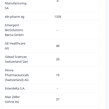
4
0
Manufacturing
SA
ebi-pharm ag
1339
0
Emergent
BioSolutions
–
0
Berna GmbH
GE Healthcare
48
0
AG
Gilead Sciences
26
0
Switzerland Sàrl
iNova
Pharmaceuticals
19
2
(Switzerland) AG
Interdelta S.A.
–
0
Max Zeller
37
0
Söhne AG