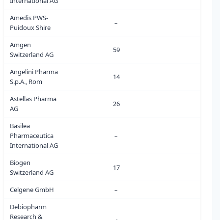
International AG
Amedis PWS-
–
0
Puidoux Shire
Amgen
59
0
Switzerland AG
Angelini Pharma
14
0
S.p.A., Rom
Astellas Pharma
26
0
AG
Basilea
Pharmaceutica
–
0
International AG
Biogen
17
0
Switzerland AG
Celgene GmbH
–
0
Debiopharm
Research &