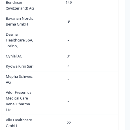
Benckiser
149
0
(Switzerland) AG
Bavarian Nordic
9
0
Berna GmbH
Desma
Healthcare SpA,
–
0
Torino,
Gynial AG
31
0
Kyowa Kirin Sàrl
4
0
Mepha Schweiz
–
0
AG
Vifor Fresenius
Medical Care
–
0
Renal Pharma
Ltd
ViiV Healthcare
22
0
GmbH