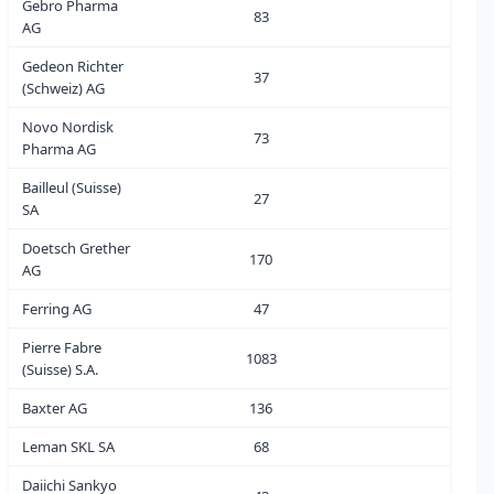
Gebro Pharma
83
4
AG
Gedeon Richter
37
0
(Schweiz) AG
Novo Nordisk
73
2
Pharma AG
Bailleul (Suisse)
27
1
SA
Doetsch Grether
170
0
AG
Ferring AG
47
1
Pierre Fabre
1083
0
(Suisse) S.A.
Baxter AG
136
7
Leman SKL SA
68
12
Daiichi Sankyo