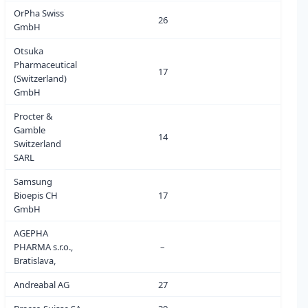
OrPha Swiss
26
1
GmbH
Otsuka
Pharmaceutical
17
0
(Switzerland)
GmbH
Procter &
Gamble
14
0
Switzerland
SARL
Samsung
Bioepis CH
17
0
GmbH
AGEPHA
PHARMA s.r.o.,
–
0
Bratislava,
Andreabal AG
27
0