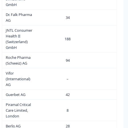
GmbH
Dr. Falk Pharma
34
0
AG
JNTL Consumer
Health II
188
3
(Switzerland)
GmbH
Roche Pharma
94
4
(Schweiz) AG
Vifor
(International)
–
0
AG
Guerbet AG
42
1
Piramal Critical
Care Limited,
8
0
London
Berlis AG
28
0