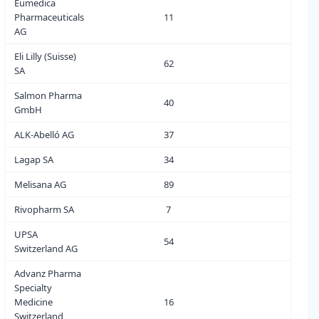
Eumedica
Pharmaceuticals
11
0
AG
Eli Lilly (Suisse)
62
1
SA
Salmon Pharma
40
1
GmbH
ALK-Abelló AG
37
1
Lagap SA
34
0
Melisana AG
89
0
Rivopharm SA
7
0
UPSA
54
0
Switzerland AG
Advanz Pharma
Specialty
Medicine
16
2
Switzerland