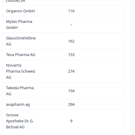
(Suisse) SA
Organon GmbH
116
4
Mylan Pharma
–
0
GmbH
GlaxoSmithKline
162
8
AG
Teva Pharma AG
153
20
Novartis
Pharma Schweiz
274
2
AG
Takeda Pharma
154
3
AG
axapharm ag
294
4
Grosse
Apotheke Dr. G.
9
0
Bichsel AG