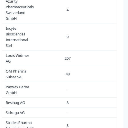
Azurity
Pharmaceuticals
4
0
Switzerland
GmbH
Incyte
Biosciences
9
0
International
Sàrl
Louis Widmer
207
0
AG
OM Pharma
48
2
Suisse SA
PaxVax Berna
–
0
GmbH
Resinag AG
8
0
Sidroga AG
–
0
Strides Pharma
3
0