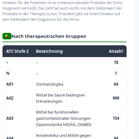
Hinweis: für die Patienten ist es irrelevant wieviele Produkte die Firma
insgesamt vertreibt. Die Zahl hat auch nichts mit dem Stellenwert der
Produkte in der Therapie zu tun. Trotzdem gibt sie einen Hinweis auf
den Stellenwert des Engpasses für die Firma.
Nach therapeutischen Gruppen
ATC Stufe 2
Bezeichnung
Anzahl
–
–
78
N
–
1
A01
Stomatologika
64
Mittel bei Säure bedingten
A02
999
Erkrankungen
Mittel bei funktionellen
A03
gastrointestinalen Störungen
154
(Spasmolytika N02AG, G04BD)
Antiemetika und Mittel gegen
A04
94