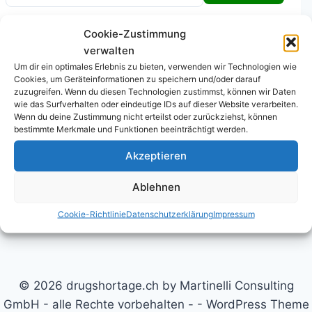
Tipp: Mit % werden alle abgeschlossenen Medikamente angezeigt.
Cookie-Zustimmung
Teilbegriffe funktionieren (z.B. «Amox» für Amoxicillin).
verwalten
Um dir ein optimales Erlebnis zu bieten, verwenden wir Technologien wie
Cookies, um Geräteinformationen zu speichern und/oder darauf
zuzugreifen. Wenn du diesen Technologien zustimmst, können wir Daten
wie das Surfverhalten oder eindeutige IDs auf dieser Website verarbeiten.
Wenn du deine Zustimmung nicht erteilst oder zurückziehst, können
bestimmte Merkmale und Funktionen beeinträchtigt werden.
Akzeptieren
Datenschutzerklärung
Cookie-Richtlinie (EU)
Ablehnen
Kontakt
Legal Disclaimer
Nutzungsbedingungen
Cookie-Richtlinie
Datenschutzerklärung
Impressum
© 2026 drugshortage.ch by Martinelli Consulting
GmbH - alle Rechte vorbehalten - - WordPress Theme