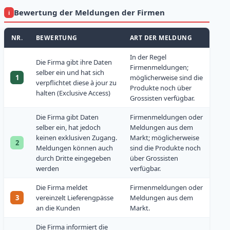
Bewertung der Meldungen der Firmen
ℹ
NR.
BEWERTUNG
ART DER MELDUNG
In der Regel
Die Firma gibt ihre Daten
Firmenmeldungen;
selber ein und hat sich
1
möglicherweise sind die
verpflichtet diese à jour zu
Produkte noch über
halten (Exclusive Access)
Grossisten verfügbar.
Die Firma gibt Daten
Firmenmeldungen oder
selber ein, hat jedoch
Meldungen aus dem
keinen exklusiven Zugang.
Markt; möglicherweise
2
Meldungen können auch
sind die Produkte noch
durch Dritte eingegeben
über Grossisten
werden
verfügbar.
Die Firma meldet
Firmenmeldungen oder
3
vereinzelt Lieferengpässe
Meldungen aus dem
an die Kunden
Markt.
Die Firma informiert die