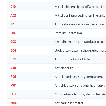
C10
Mittel, die den Lipidstoffwechsel be
A02
Mittel bei Säure bedingten Erkrank
J01
Antibiotika zur systemischen Anwe
L04
Immunsuppressiva
G03
Sexualhormone und Modulatoren des
G04
Urologika (systemische Antibiotika 
B01
Antithrombotische Mittel
A10
Antidiabetika
R06
Antihistaminika zur systemischen A
M01
Antiphlogistika und Antirheumatika
H02
Corticosteroide zur systemischen An
N04
Antiparkinsonmittel