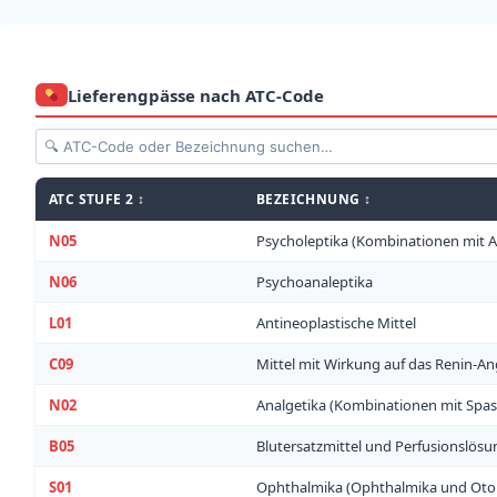
Lieferengpässe nach ATC-Code
ATC STUFE 2 ↕
BEZEICHNUNG ↕
N05
Psycholeptika (Kombinationen mit A
N06
Psychoanaleptika
L01
Antineoplastische Mittel
C09
Mittel mit Wirkung auf das Renin-A
N02
Analgetika (Kombinationen mit Spasm
B05
Blutersatzmittel und Perfusionslös
S01
Ophthalmika (Ophthalmika und Otol