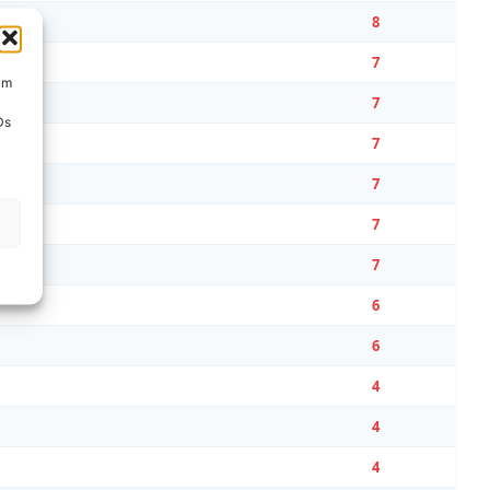
8
7
um
7
Ds
7
7
7
7
6
6
4
4
4