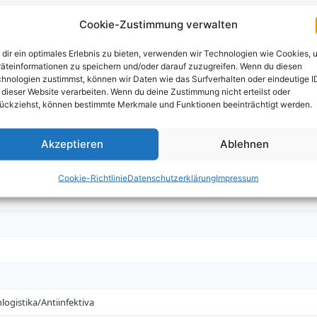
Cookie-Zustimmung verwalten
stinalen Störungen (Spasmolytika N02AG, G04BD)
dir ein optimales Erlebnis zu bieten, verwenden wir Technologien wie Cookies, 
nerkrankungen
äteinformationen zu speichern und/oder darauf zuzugreifen. Wenn du diesen
hnologien zustimmst, können wir Daten wie das Surfverhalten oder eindeutige I
 dieser Website verarbeiten. Wenn du deine Zustimmung nicht erteilst oder
ückziehst, können bestimmte Merkmale und Funktionen beeinträchtigt werden.
tiphlogistika M01,Analgetika N02,Antihist.R06)
Akzeptieren
Ablehnen
n Anwendung
Cookie-Richtlinie
Datenschutzerklärung
Impressum
logistika/Antiinfektiva