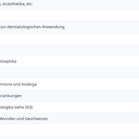
, Anästhetika, etc.
a zur dermatologischen Anwendung
tiseptika
rmone und Analoga
rkrankungen
logika siehe S03)
n Wunden und Geschwüren