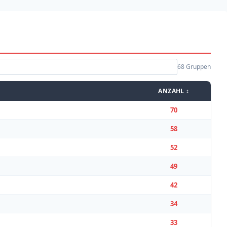
68 Gruppen
ANZAHL ↕
70
58
52
49
42
34
33