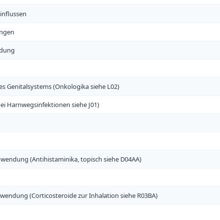
einflussen
ungen
ndung
 Genitalsystems (Onkologika siehe L02)
bei Harnwegsinfektionen siehe J01)
nwendung (Antihistaminika, topisch siehe D04AA)
wendung (Corticosteroide zur Inhalation siehe R03BA)