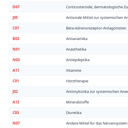
D07
Corticosteroide, dermatologische Z
J05
Antivirale Mittel zur systemischen
C07
Beta-Adrenorezeptor-Antagonisten
B03
Antianämika
N01
Anästhetika
N03
Antiepileptika
A11
Vitamine
C01
Herztherapie
J02
Antimykotika zur systemischen An
A12
Mineralstoffe
C03
Diuretika
N07
Andere Mittel für das Nervensystem