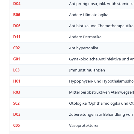
D04
Antipruriginosa, inkl. Antihistaminika
B06
Andere Hämatologika
D06
Antibiotika und Chemotherapeutik
D11
Andere Dermatika
C02
Antihypertonika
G01
Gynäkologische Antiinfektiva und An
L03
Immunstimulanzien
H01
Hypophysen- und Hypothalamusho
R03
Mittel bei obstruktiven Atemwegse
S02
Otologika (Ophthalmologika und Oto
D03
Zubereitungen zur Behandlung vo
C05
Vasoprotektoren