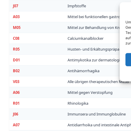
J07
Impfstoffe
A03
Mittel bei funktionellen gastrointe
Um 
M05
Mittel zur Behandlung von Knoche
Ger
Tec
auf
C08
Calciumkanalblocker
zur
R05
Husten- und Erkältungspräparate (An
D01
Antimykotika zur dermatologische
B02
Antihämorrhagika
V03
Alle übrigen therapeutischen Mittel
A06
Mittel gegen Verstopfung
R01
Rhinologika
J06
Immunsera und Immunglobuline
A07
Antidiarrhoika und intestinale Antiph