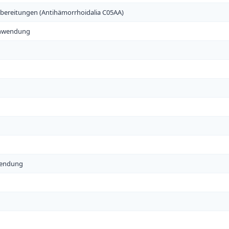
ubereitungen (Antihämorrhoidalia C05AA)
 Anwendung
wendung