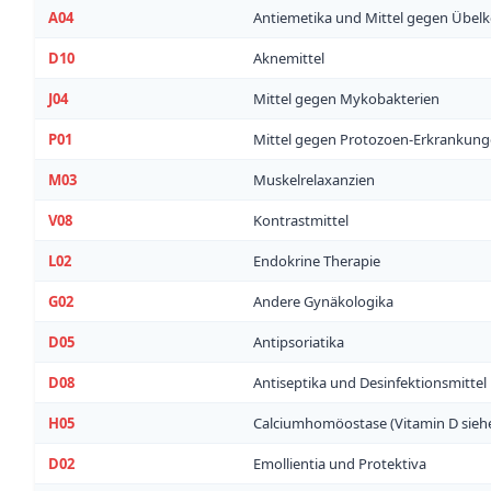
A04
Antiemetika und Mittel gegen Übelk
D10
Aknemittel
J04
Mittel gegen Mykobakterien
P01
Mittel gegen Protozoen-Erkrankun
M03
Muskelrelaxanzien
V08
Kontrastmittel
L02
Endokrine Therapie
G02
Andere Gynäkologika
D05
Antipsoriatika
D08
Antiseptika und Desinfektionsmittel
H05
Calciumhomöostase (Vitamin D sieh
D02
Emollientia und Protektiva