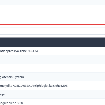
ntidepressiva siehe N06CA)
ngiotensin-System
olytika A03D, A03EA, Antiphlogistika siehe M01)
ungen
ogika siehe S03)