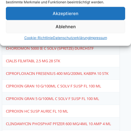
bestimmte Merkmale und Funktionen beeinträchtigt werden.
CETIRIZIN SPIRIG HC FILMTABL 10 MG 10 STK
4
Akzeptieren
CETIRIZIN SPIRIG HC FILMTABL 10 MG 30 STK
4
Ablehnen
CETIRIZIN STREULI FILMTABL 10 MG 30 STK
1
Cookie-Richtlinie
Datenschutzerklärung
Impressum
CHORIOMON 5000 IE C SOLV (SPRITZE) DURCHSTF
4
CIALIS FILMTABL 2.5 MG 28 STK
1
CIPROFLOXACIN FRESENIUS 400 MG/200ML KABIPA 10 STK
6
CIPROXIN GRAN 10 G/100ML C SOLV F SUSP FL 100 ML
6
CIPROXIN GRAN 5 G/100ML C SOLV F SUSP FL 100 ML
6
CIPROXIN HC SUSP AURIC FL 10 ML
1
CLINDAMYCIN PHOSPHAT PFIZER 600 MG/4ML 10 AMP 4 ML
6