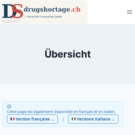
Zum
Inhalt
springen
Übersicht
Cette page est également disponible en français et en italien.
Version française →
|
Versione italiana →