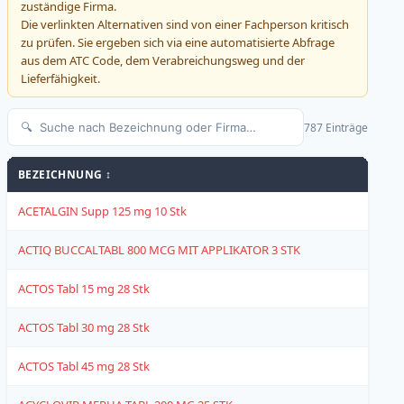
zuständige Firma.
Die verlinkten Alternativen sind von einer Fachperson kritisch
zu prüfen. Sie ergeben sich via eine automatisierte Abfrage
aus dem ATC Code, dem Verabreichungsweg und der
Lieferfähigkeit.
787 Einträge
BEZEICHNUNG ↕
BEW.
ACETALGIN Supp 125 mg 10 Stk
1
ACTIQ BUCCALTABL 800 MCG MIT APPLIKATOR 3 STK
4
ACTOS Tabl 15 mg 28 Stk
4
ACTOS Tabl 30 mg 28 Stk
4
ACTOS Tabl 45 mg 28 Stk
4