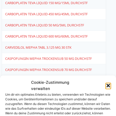
CARBOPLATIN TEVA LIQUID 150 MG/15ML DURCHSTF
6
CARBOPLATIN TEVA LIQUID 450 MG/45ML DURCHSTF
1
CARBOPLATIN TEVA LIQUID 50 MG/5ML DURCHSTF
1
CARBOPLATIN TEVA LIQUID 600 MG/60ML DURCHSTF
1
CARVEDILOL MEPHA TABL 3.125 MG 30 STK
1
CASPOFUNGIN MEPHA TROCKENSUB 50 MG DURCHSTF
6
CASPOFUNGIN MEPHA TROCKENSUB 70 MG DURCHSTF
6
CASPOFUNGIN SANDOZ ECO TROCKENSUB 50 MG VIAL
6
Cookie-Zustimmung
verwalten
CELEBREX KAPS 200 MG 100 STK
1
Um dir ein optimales Erlebnis zu bieten, verwenden wir Technologien wie
Cookies, um Geräteinformationen zu speichern und/oder darauf
CEMISIANA FILMTABL 6 X 21 STK
1
zuzugreifen. Wenn du diesen Technologien zustimmst, können wir Daten
wie das Surfverhalten oder eindeutige IDs auf dieser Website verarbeiten.
Wenn du deine Zustimmung nicht erteilst oder zurückziehst, können
CERAZETTE (PI-APS) FILMTABL 0.075 MG 6 X 28 STK
4