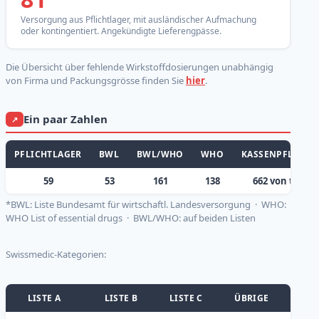
Versorgung aus Pflichtlager, mit ausländischer Aufmachung
oder kontingentiert. Angekündigte Lieferengpässe.
Die Übersicht über fehlende Wirkstoffdosierungen unabhängig
von Firma und Packungsgrösse finden Sie
hier
.
Ein paar Zahlen
↗
PFLICHTLAGER
BWL
BWL/WHO
WHO
KASSENPFLICHTIG
59
53
161
138
662 von total 
*BWL: Liste Bundesamt für wirtschaftl. Landesversorgung · WHO:
WHO List of essential drugs · BWL/WHO: auf beiden Listen
Swissmedic-Kategorien:
LISTE A
LISTE B
LISTE C
ÜBRIGE