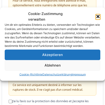
Pour ce service, nous enregistrons votre adresse e-mail,
optionnellement votre numéro de téléphone ainsi que les
codes GTIN des médicaments que vous suivez.
Cookie-Zustimmung
verwalten
Veuillez noter :
• La transmission est chiffrée (HTTPS)
Um dir ein optimales Erlebnis zu bieten, verwenden wir Technologien wie
• Les données sont stockées sur un serveur suisse
Cookies, um Geräteinformationen zu speichern und/oder darauf
zuzugreifen. Wenn du diesen Technologien zustimmst, können wir Daten
• Aucune donnée n’est transmise à des tiers
wie das Surfverhalten oder eindeutige IDs auf dieser Website verarbeiten.
•
Le niveau de protection ne correspond pas à celui d’un
Wenn du deine Zustimmung nicht erteilst oder zurückziehst, können
service de données de santé certifié
bestimmte Merkmale und Funktionen beeinträchtigt werden.
• Les données sur les médicaments peuvent permettre de
tirer des conclusions sur votre état de santé – veuillez peser
Akzeptieren
cela soigneusement
• Vous pouvez désactiver votre compte à tout moment et
Ablehnen
supprimer toutes vos données
• En cas de désactivation, toutes vos données seront
Cookie-Richtlinie
Datenschutzerklärung
Impressum
supprimées immédiatement et de manière irréversible
Ce service est uniquement destiné à informer sur les
ruptures de stock. Il ne s’agit pas d’un conseil médical.
J’ai lu l’avis sur la protection des données et j’accepte les