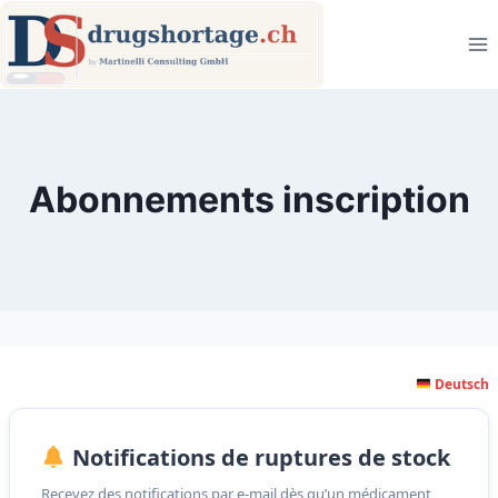
Zum
Inhalt
springen
Abonnements inscription
Deutsch
Notifications de ruptures de stock
Recevez des notifications par e-mail dès qu’un médicament