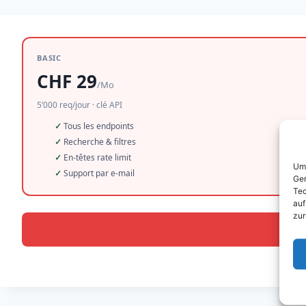
BASIC
CHF 29
/Mo
5’000 req/jour · clé API
Tous les endpoints
Recherche & filtres
En-têtes rate limit
Um 
Support par e-mail
Ger
Tec
auf
zur