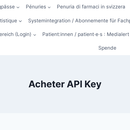
gpässe
Pénuries
Penuria di farmaci in svizzera
atistique
Systemintegration / Abonnemente für Fac
ereich (Login)
Patient:innen / patient·e·s : Medialert
Spende
Acheter API Key