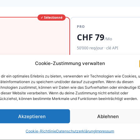
✓ Sélectionné
PRO
CHF 79
/Mo
50’000 req/jour · clé API
Tout de Basic
Cookie-Zustimmung verwalten
Noms français (lang=fr)
Export CSV
dir ein optimales Erlebnis zu bieten, verwenden wir Technologien wie Cookies, 
Webhooks
äteinformationen zu speichern und/oder darauf zuzugreifen. Wenn du diesen
hnologien zustimmst, können wir Daten wie das Surfverhalten oder eindeutige I
 dieser Website verarbeiten. Wenn du deine Zustimmung nicht erteilst oder
ückziehst, können bestimmte Merkmale und Funktionen beeinträchtigt werden.
S’abonner Basic – CHF 29/mois
Akzeptieren
Ablehnen
Paiement sécurisé via Stripe · Résiliable mensuellement · Clé envoyée par e-mail
Cookie-Richtlinie
Datenschutzerklärung
Impressum