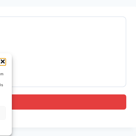
um
Ds