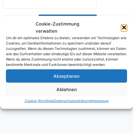
Cookie-Zustimmung
verwalten
Benutzername vergessen?
Hier klicken
Um dir ein optimales Erlebnis zu bieten, verwenden wir Technologien wie
Cookies, um Geräteinformationen zu speichern und/oder darauf
zuzugreifen. Wenn du diesen Technologien zustimmst, können wir Daten
wie das Surfverhalten oder eindeutige IDs auf dieser Website verarbeiten.
Wenn du deine Zustimmung nicht erteilst oder zurückziehst, können
bestimmte Merkmale und Funktionen beeinträchtigt werden.
Akzeptieren
Datenschutzerklärung
Cookie-Richtlinie (EU)
Ablehnen
Kontakt
Legal Disclaimer
Nutzungsbedingungen
Cookie-Richtlinie
Datenschutzerklärung
Impressum